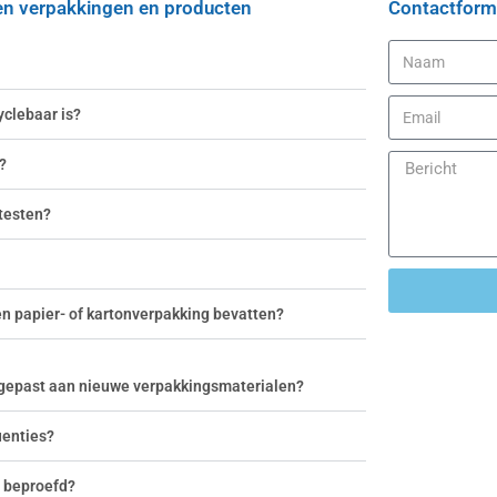
nen verpakkingen en producten
Contactformu
e beste
yclebaar is?
?
 testen?
en papier- of kartonverpakking bevatten?
gepast aan nieuwe verpakkingsmaterialen?
uenties?
n beproefd?