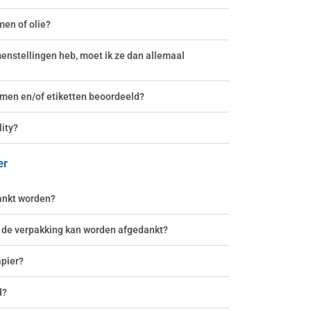
men of olie?
enstellingen heb, moet ik ze dan allemaal
jmen en/of etiketten beoordeeld?
lity?
er
ankt worden?
e de verpakking kan worden afgedankt?
apier?
d?