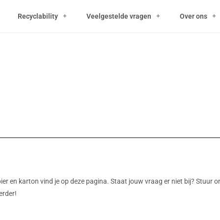
Recyclability
Veelgestelde vragen
Over ons
r en
er en karton vind je op deze pagina. Staat jouw vraag er niet bij? Stuur o
erder!
 product