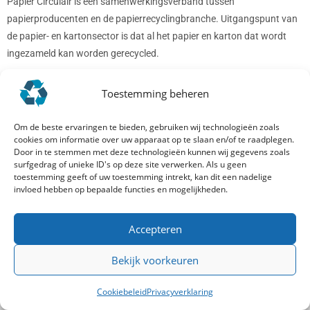
Papier Circulair is een samenwerkingsverband tussen
papierproducenten en de papierrecyclingbranche. Uitgangspunt van
de papier- en kartonsector is dat al het papier en karton dat wordt
ingezameld kan worden gerecycled.
Toestemming beheren
Om de beste ervaringen te bieden, gebruiken wij technologieën zoals
cookies om informatie over uw apparaat op te slaan en/of te raadplegen.
Door in te stemmen met deze technologieën kunnen wij gegevens zoals
surfgedrag of unieke ID's op deze site verwerken. Als u geen
toestemming geeft of uw toestemming intrekt, kan dit een nadelige
invloed hebben op bepaalde functies en mogelijkheden.
Vragen
Accepteren
Voor vragen aan of over Papier Circulair neemt u contact op via
Bekijk voorkeuren
het
contactformulier
of stuurt u uw vraag per mail
naar
info@papiercirculair.nl
. U ontvangt zo snel mogelijk een reactie.
Cookiebeleid
Privacyverklaring