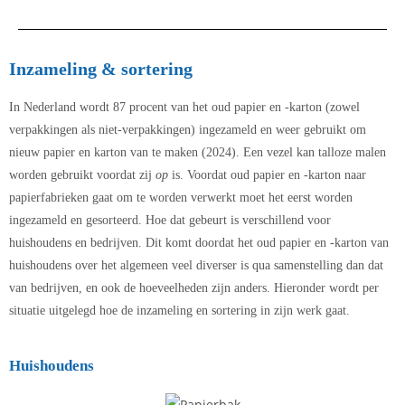
Duurzaam papier en karton
Inzameling & sortering
Ik wil een zo duurzaam mogelijk product op de markt brengen.
In Nederland wordt 87 procent van het oud papier en -karton (zowel
Waarom zijn papier en karton de beste keuze?
verpakkingen als niet-verpakkingen) ingezameld en weer gebruikt om
nieuw papier en karton van te maken (2024). Een vezel kan talloze malen
worden gebruikt voordat zij
op
is. Voordat oud papier en -karton naar
papierfabrieken gaat om te worden verwerkt moet het eerst worden
ingezameld en gesorteerd. Hoe dat gebeurt is verschillend voor
huishoudens en bedrijven. Dit komt doordat het oud papier en -karton van
huishoudens over het algemeen veel diverser is qua samenstelling dan dat
van bedrijven, en ook de hoeveelheden zijn anders. Hieronder wordt per
situatie uitgelegd hoe de inzameling en sortering in zijn werk gaat.
Huishoudens