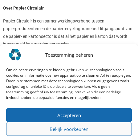
Over Papier Circulair
Papier Circulair is een samenwerkingsverband tussen
papierproducenten en de papierrecyclingbranche. Uitgangspunt van
de papier- en kartonsector is dat al het papier en karton dat wordt
ingezameld kan worden gerecycled.
Toestemming beheren
Om de beste ervaringen te bieden, gebruiken wij technologieën zoals
cookies om informatie over uw apparaat op te slaan en/of te raadplegen.
Door in te stemmen met deze technologieën kunnen wij gegevens zoals
surfgedrag of unieke ID's op deze site verwerken. Als u geen
toestemming geeft of uw toestemming intrekt, kan dit een nadelige
invloed hebben op bepaalde functies en mogelijkheden.
Accepteren
Vragen
Bekijk voorkeuren
Voor vragen aan of over Papier Circulair neemt u contact op via
het
contactformulier
of stuurt u uw vraag per mail